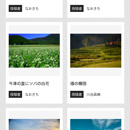
投稿者
なおきち
投稿者
なおきち
今津の里にソバの白花
畑の棚田
投稿者
なおきち
投稿者
川合昌興