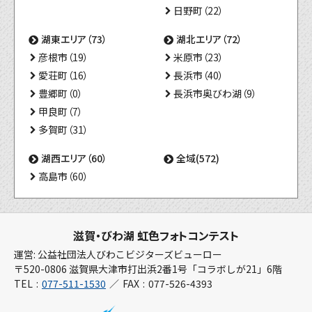
日野町（22）
湖東エリア（73）
湖北エリア（72）
彦根市（19）
米原市（23）
愛荘町（16）
長浜市（40）
豊郷町（0）
長浜市奥びわ湖（9）
甲良町（7）
多賀町（31）
湖西エリア（60）
全域(572)
高島市（60）
滋賀・びわ湖 虹色フォトコンテスト
運営: 公益社団法人びわこビジターズビューロー
〒520-0806 滋賀県大津市打出浜2番1号「コラボしが21」6階
TEL
077-511-1530
FAX
077-526-4393