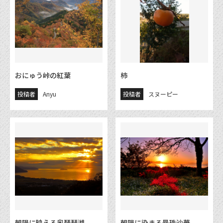
おにゅう峠の紅葉
柿
投稿者
Anyu
投稿者
スヌーピー
朝陽に映える奥琵琶湖
朝陽に染まる曼珠沙華