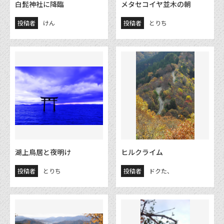
白髭神社に降臨
メタセコイヤ並木の朝
投稿者
けん
投稿者
とりち
湖上鳥居と夜明け
ヒルクライム
投稿者
とりち
投稿者
ドクた、