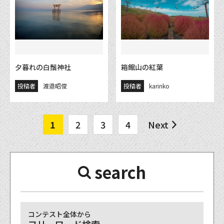
夕暮れの白鬚神社
箱館山の紅葉
投稿者
渡邉昭俊
投稿者
karinko
1
2
3
4
Next
search
コンテスト全体から