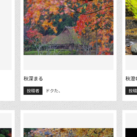
秋深まる
秋澄
投稿者
ドクた、
投