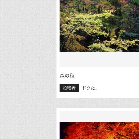
森の秋
投稿者
ドクた、