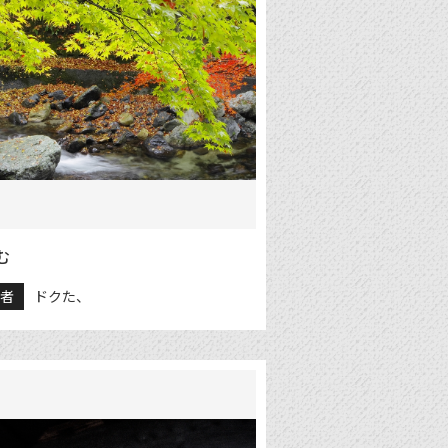
む
稿者
ドクた、