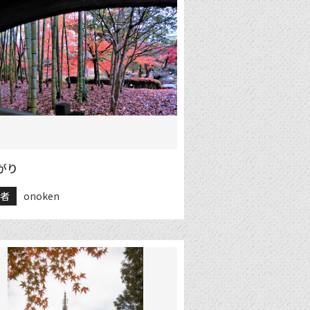
がり
稿者
onoken