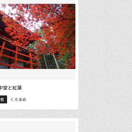
中堂と紅葉
稿者
くろまめ