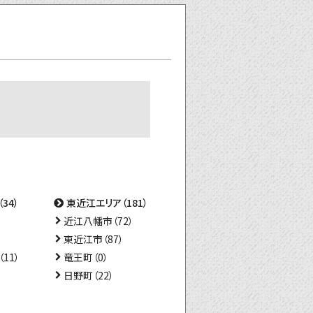
34）
東近江エリア（181）
近江八幡市（72）
東近江市（87）
11）
竜王町（0）
日野町（22）