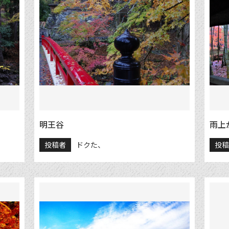
明王谷
雨上
投稿者
ドクた、
投