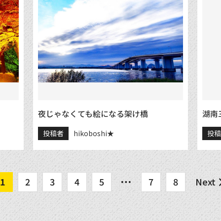
夜じゃなくても絵になる架け橋
湖南
投稿者
hikoboshi★
投
1
2
3
4
5
7
8
Next