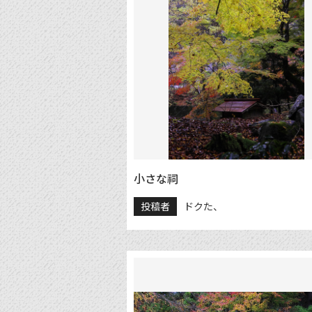
小さな祠
投稿者
ドクた、