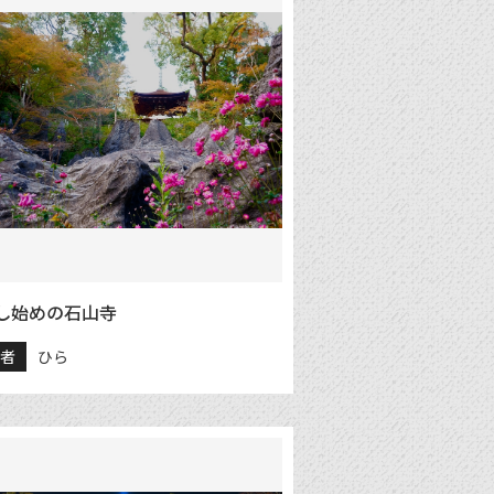
し始めの石山寺
稿者
ひら