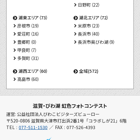
日野町（22）
湖東エリア（73）
湖北エリア（72）
彦根市（19）
米原市（23）
愛荘町（16）
長浜市（40）
豊郷町（0）
長浜市奥びわ湖（9）
甲良町（7）
多賀町（31）
湖西エリア（60）
全域(572)
高島市（60）
滋賀・びわ湖 虹色フォトコンテスト
運営: 公益社団法人びわこビジターズビューロー
〒520-0806 滋賀県大津市打出浜2番1号「コラボしが21」6階
TEL
077-511-1530
FAX
077-526-4393