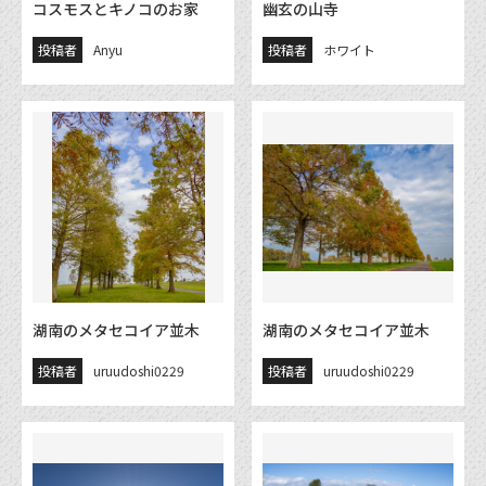
コスモスとキノコのお家
幽玄の山寺
投稿者
Anyu
投稿者
ホワイト
湖南のメタセコイア並木
湖南のメタセコイア並木
投稿者
uruudoshi0229
投稿者
uruudoshi0229