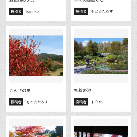
投稿者
karinko
投稿者
もと☆たろす
こんぜの里
初秋の池
投稿者
もと☆たろす
投稿者
ドクた、