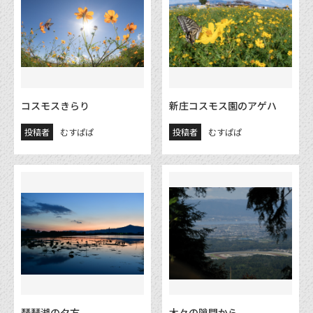
コスモスきらり
新庄コスモス園のアゲハ
投稿者
むすぱぱ
投稿者
むすぱぱ
琵琶湖の夕方
木々の隙間から