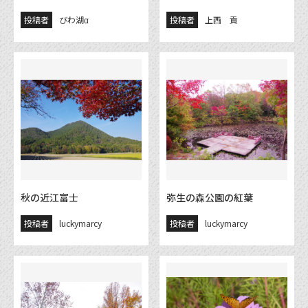
投稿者
びわ湖α
投稿者
上西 貢
秋の近江富士
弥生の森公園の紅葉
投稿者
luckymarcy
投稿者
luckymarcy