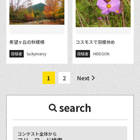
希望ヶ丘の秋模様
コスモスで羽根休め
投稿者
luckymarcy
投稿者
HIDEGON
1
2
Next
search
コンテスト全体から