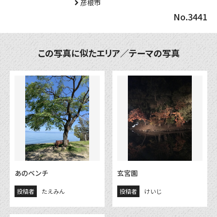
彦根市
No.3441
この写真に似たエリア／テーマの写真
あのベンチ
玄宮園
投稿者
たえみん
投稿者
けいじ