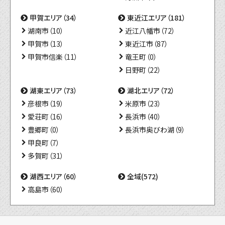
甲賀エリア（34）
東近江エリア（181）
湖南市（10）
近江八幡市（72）
甲賀市（13）
東近江市（87）
甲賀市信楽（11）
竜王町（0）
日野町（22）
湖東エリア（73）
湖北エリア（72）
彦根市（19）
米原市（23）
愛荘町（16）
長浜市（40）
豊郷町（0）
長浜市奥びわ湖（9）
甲良町（7）
多賀町（31）
湖西エリア（60）
全域(572)
高島市（60）