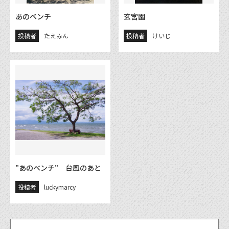
あのベンチ
玄宮園
投稿者
たえみん
投稿者
けいじ
”あのベンチ” 台風のあと
投稿者
luckymarcy