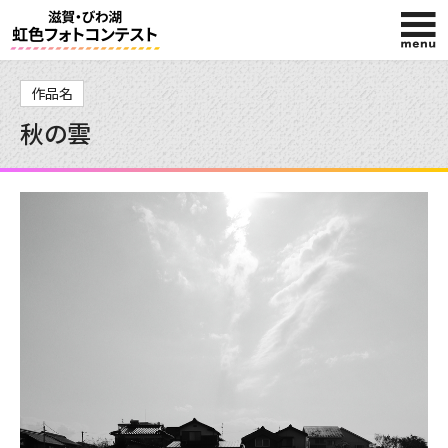
HOME
作品名
秋の雲
入賞作品
投稿作品