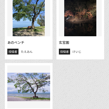
あのベンチ
玄宮園
投稿者
たえみん
投稿者
けいじ