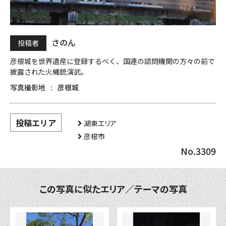
さのん
投稿者
彦根城を世界遺産に登録するべく、国連の諮問機関の方々の前で
披露された火縄銃演武。
写真撮影地
彦根城
投稿エリア
湖東エリア
彦根市
No.3309
この写真に似たエリア／テーマの写真