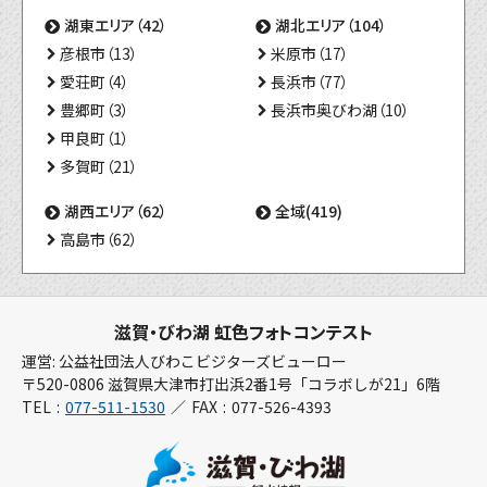
湖東エリア（42）
湖北エリア（104）
彦根市（13）
米原市（17）
愛荘町（4）
長浜市（77）
豊郷町（3）
長浜市奥びわ湖（10）
甲良町（1）
多賀町（21）
湖西エリア（62）
全域(419)
高島市（62）
滋賀・びわ湖 虹色フォトコンテスト
運営: 公益社団法人びわこビジターズビューロー
〒520-0806 滋賀県大津市打出浜2番1号「コラボしが21」6階
TEL
077-511-1530
FAX
077-526-4393