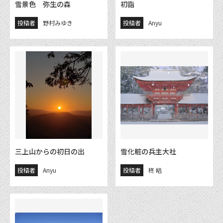
雪景色 弥生の森
初詣
投稿者
野村みゆき
投稿者
Anyu
三上山からの初日の出
雪化粧の兵主大社
投稿者
Anyu
投稿者
柊 皓