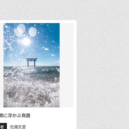
湖に浮かぶ鳥居
稿者
元満文音