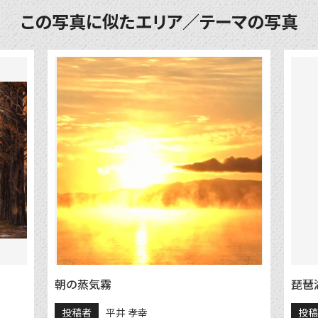
この写真に似たエリア／テーマの写真
朝の蒸気霧
琵琶
投稿者
平井 孝幸
投