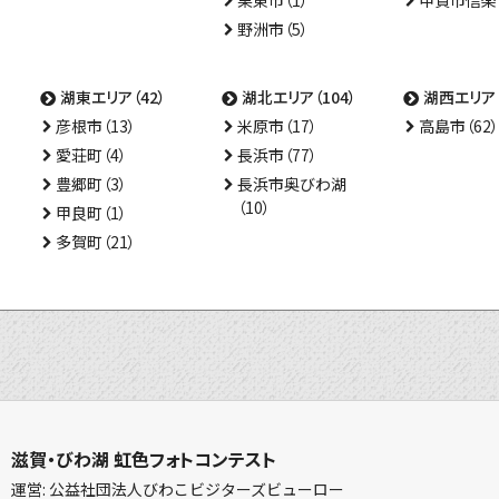
栗東市（1）
甲賀市信楽（
野洲市（5）
湖東エリア（42）
湖北エリア（104）
湖西エリア（
彦根市（13）
米原市（17）
高島市（62）
愛荘町（4）
長浜市（77）
豊郷町（3）
長浜市奥びわ湖
（10）
甲良町（1）
多賀町（21）
滋賀・びわ湖 虹色フォトコンテスト
運営: 公益社団法人びわこビジターズビューロー