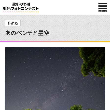
HOME
作品名
あのベンチと星空
入賞作品
投稿作品