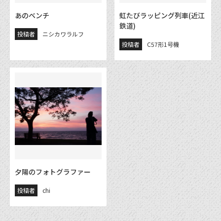
あのベンチ
虹たびラッピング列車(近江
鉄道)
投稿者
ニシカワラルフ
投稿者
C57形1号機
夕陽のフォトグラファー
投稿者
chi