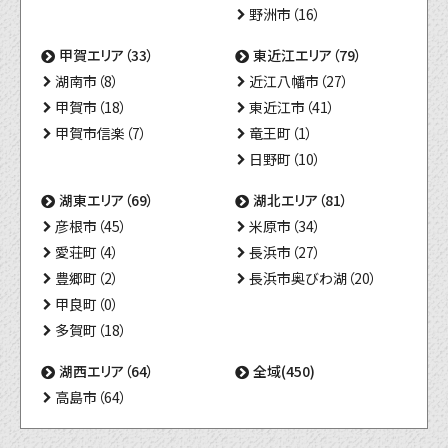
野洲市（16）
甲賀エリア（33）
東近江エリア（79）
湖南市（8）
近江八幡市（27）
甲賀市（18）
東近江市（41）
甲賀市信楽（7）
竜王町（1）
日野町（10）
湖東エリア（69）
湖北エリア（81）
彦根市（45）
米原市（34）
愛荘町（4）
長浜市（27）
豊郷町（2）
長浜市奥びわ湖（20）
甲良町（0）
多賀町（18）
湖西エリア（64）
全域(450)
高島市（64）