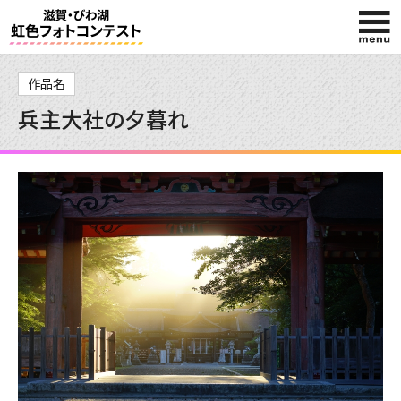
HOME
作品名
兵主大社の夕暮れ
入賞作品
投稿作品