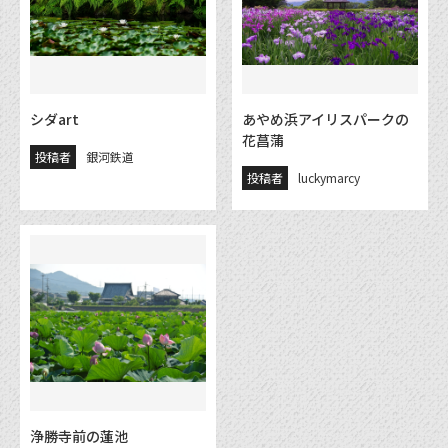
シダart
あやめ浜アイリスパークの
花菖蒲
投稿者
銀河鉄道
投稿者
luckymarcy
浄勝寺前の蓮池