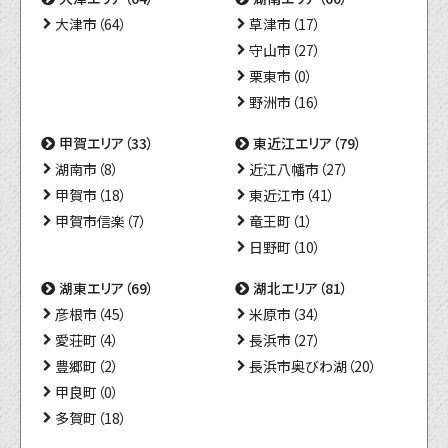
大津市（64）
草津市（17）
守山市（27）
栗東市（0）
野洲市（16）
甲賀エリア（33）
東近江エリア（79）
湖南市（8）
近江八幡市（27）
甲賀市（18）
東近江市（41）
甲賀市信楽（7）
竜王町（1）
日野町（10）
湖東エリア（69）
湖北エリア（81）
彦根市（45）
米原市（34）
愛荘町（4）
長浜市（27）
豊郷町（2）
長浜市奥びわ湖（20）
甲良町（0）
多賀町（18）