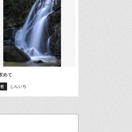
求めて
稿者
しんいち