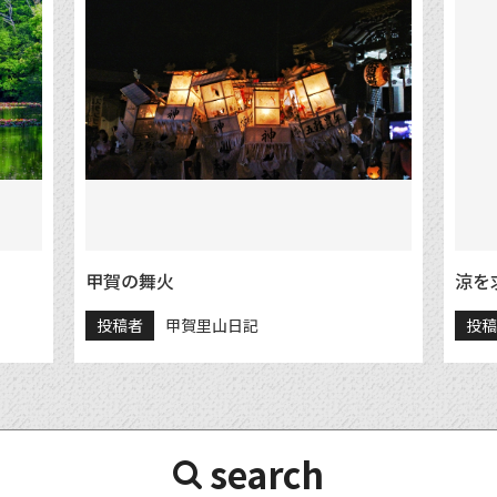
甲賀の舞火
涼を
投稿者
甲賀里山日記
投
search