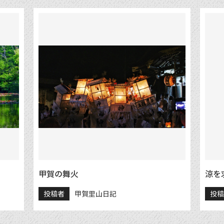
甲賀の舞火
涼を
投稿者
甲賀里山日記
投