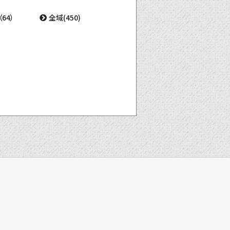
64）
全域(450)