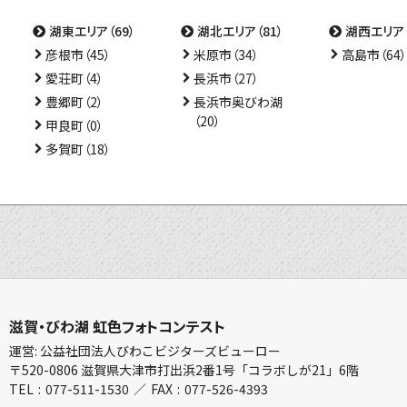
湖東エリア（69）
湖北エリア（81）
湖西エリア（
彦根市（45）
米原市（34）
高島市（64）
愛荘町（4）
長浜市（27）
豊郷町（2）
長浜市奥びわ湖
（20）
甲良町（0）
多賀町（18）
滋賀・びわ湖 虹色フォトコンテスト
運営: 公益社団法人びわこビジターズビューロー
〒520-0806 滋賀県大津市打出浜2番1号「コラボしが21」6階
TEL
077-511-1530
FAX
077-526-4393