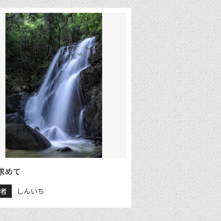
求めて
稿者
しんいち