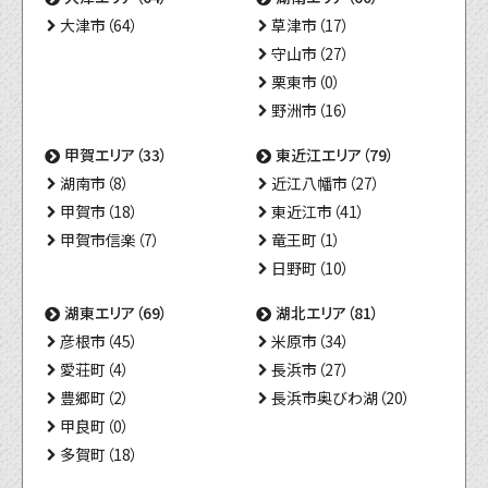
大津市（64）
草津市（17）
守山市（27）
栗東市（0）
野洲市（16）
甲賀エリア（33）
東近江エリア（79）
湖南市（8）
近江八幡市（27）
甲賀市（18）
東近江市（41）
甲賀市信楽（7）
竜王町（1）
日野町（10）
湖東エリア（69）
湖北エリア（81）
彦根市（45）
米原市（34）
愛荘町（4）
長浜市（27）
豊郷町（2）
長浜市奥びわ湖（20）
甲良町（0）
多賀町（18）