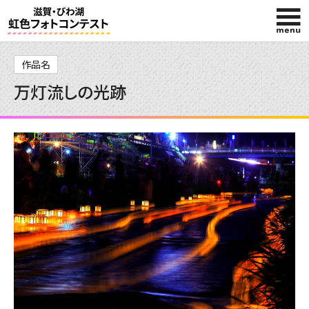
HOME
作品名
万灯流しの光跡
入賞作品
投稿作品