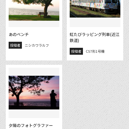
あのベンチ
虹たびラッピング列車(近江
鉄道)
投稿者
ニシカワラルフ
投稿者
C57形1号機
夕陽のフォトグラファー