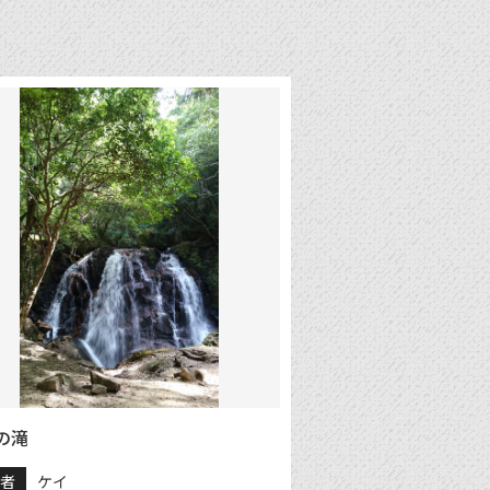
の滝
稿者
ケイ