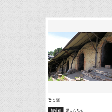
登り窯
投稿者
黒こんたそ