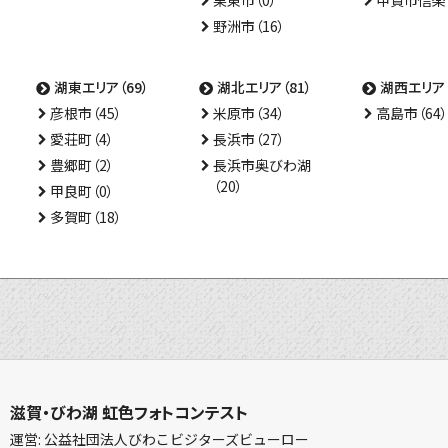
栗東市（0）
甲賀市信楽（
野洲市（16）
湖東エリア（69）
湖北エリア（81）
湖西エリア（
彦根市（45）
米原市（34）
高島市（64）
愛荘町（4）
長浜市（27）
豊郷町（2）
長浜市奥びわ湖
（20）
甲良町（0）
多賀町（18）
滋賀・びわ湖 虹色フォトコンテスト
運営: 公益社団法人びわこビジターズビューロー