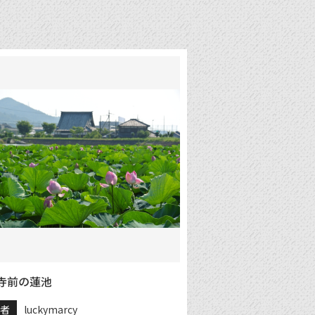
寺前の蓮池
稿者
luckymarcy