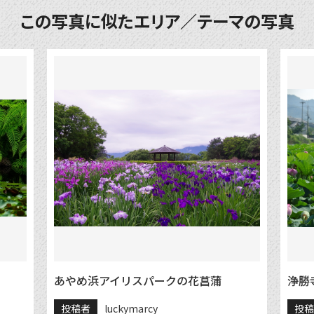
この写真に似たエリア／テーマの写真
あやめ浜アイリスパークの花菖蒲
浄勝
投稿者
luckymarcy
投