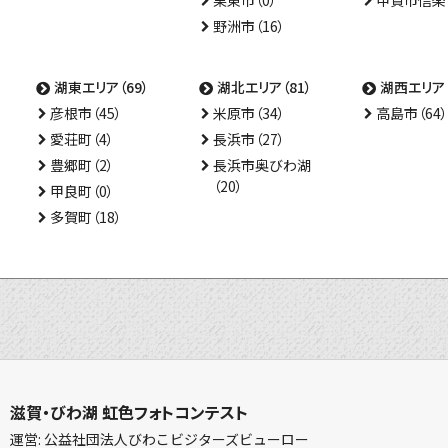
栗東市（0）
甲賀市信楽（
野洲市（16）
湖東エリア（69）
湖北エリア（81）
湖西エリア（
彦根市（45）
米原市（34）
高島市（64）
愛荘町（4）
長浜市（27）
豊郷町（2）
長浜市奥びわ湖
（20）
甲良町（0）
多賀町（18）
滋賀・びわ湖 虹色フォトコンテスト
運営: 公益社団法人びわこビジターズビューロー