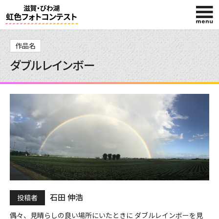
HOME
作品名
ダブルレインボー
入賞作品
投稿作品
石田 伸浩
投稿者
偶々、見晴らしの良い場所にいたときに ダブルレインボーを見