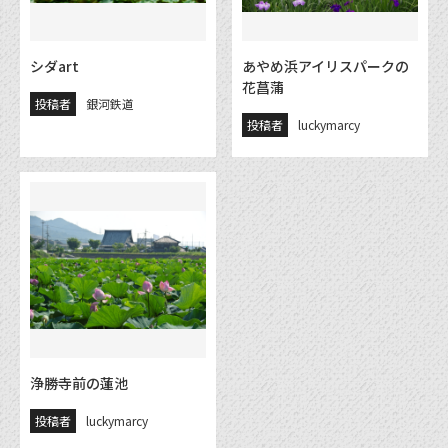
シダart
あやめ浜アイリスパークの
花菖蒲
投稿者
銀河鉄道
投稿者
luckymarcy
浄勝寺前の蓮池
投稿者
luckymarcy