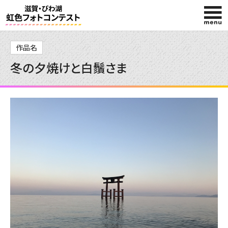
HOME
作品名
冬の夕焼けと白鬚さま
入賞作品
投稿作品