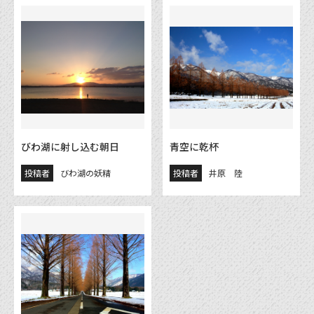
びわ湖に射し込む朝日
青空に乾杯
投稿者
びわ湖の妖精
投稿者
井原 陸