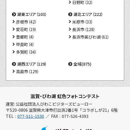
日野町（32）
湖東エリア（103）
湖北エリア（222）
彦根市（42）
米原市（33）
愛荘町（19）
長浜市（128）
豊郷町（4）
長浜市奥びわ湖（61）
甲良町（4）
多賀町（34）
湖西エリア（129）
全域(875)
高島市（129）
滋賀・びわ湖 虹色フォトコンテスト
運営: 公益社団法人びわこビジターズビューロー
〒520-0806 滋賀県大津市打出浜2番1号「コラボしが21」6階
TEL
077-511-1530
FAX
077-526-4393