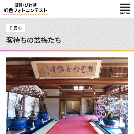
HOME
作品名
客待ちの盆梅たち
今回の賞品
応募規約
入賞作品
投稿作品